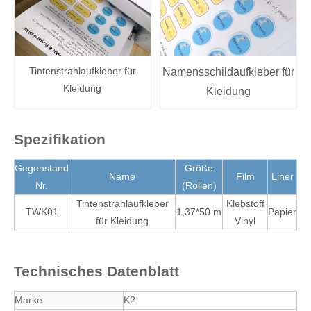
Tintenstrahlaufkleber für
Namensschildaufkleber für
Kleidung
Kleidung
Spezifikation
Gegenstand
Größe
Name
Film
Liner
Nr.
(Rollen)
Tintenstrahlaufkleber
Klebstoff
TWK01
1,37*50 m
Papier
für Kleidung
Vinyl
Technisches Datenblatt
Marke
K2