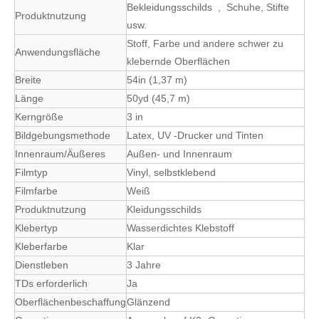
Bekleidungsschilds , Schuhe, Stifte
Produktnutzung
usw.
Stoff, Farbe und andere schwer zu
Anwendungsfläche
klebernde Oberflächen
Breite
54in (1,37 m)
Länge
50yd (45,7 m)
Kerngröße
3 in
Bildgebungsmethode
Latex, UV -Drucker und Tinten
Innenraum/Äußeres
Außen- und Innenraum
Filmtyp
Vinyl, selbstklebend
Filmfarbe
Weiß
Produktnutzung
Kleidungsschilds
Klebertyp
Wasserdichtes Klebstoff
Kleberfarbe
Klar
Dienstleben
3 Jahre
TDs erforderlich
Ja
Oberflächenbeschaffung
Glänzend